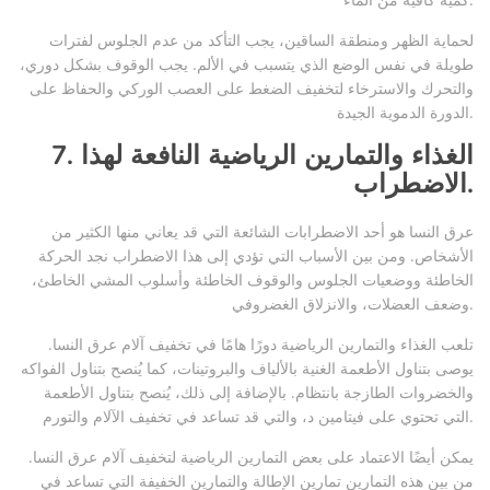
لحماية الظهر ومنطقة الساقين، يجب التأكد من عدم الجلوس لفترات
طويلة في نفس الوضع الذي يتسبب في الألم. يجب الوقوف بشكل دوري،
والتحرك والاسترخاء لتخفيف الضغط على العصب الوركي والحفاظ على
الدورة الدموية الجيدة.
7. الغذاء والتمارين الرياضية النافعة لهذا
الاضطراب.
عرق النسا هو أحد الاضطرابات الشائعة التي قد يعاني منها الكثير من
الأشخاص. ومن بين الأسباب التي تؤدي إلى هذا الاضطراب نجد الحركة
الخاطئة ووضعيات الجلوس والوقوف الخاطئة وأسلوب المشي الخاطئ،
وضعف العضلات، والانزلاق الغضروفي.
تلعب الغذاء والتمارين الرياضية دورًا هامًا في تخفيف آلام عرق النسا.
يوصى بتناول الأطعمة الغنية بالألياف والبروتينات، كما يُنصح بتناول الفواكه
والخضروات الطازجة بانتظام. بالإضافة إلى ذلك، يُنصح بتناول الأطعمة
التي تحتوي على فيتامين د، والتي قد تساعد في تخفيف الآلام والتورم.
يمكن أيضًا الاعتماد على بعض التمارين الرياضية لتخفيف آلام عرق النسا.
من بين هذه التمارين تمارين الإطالة والتمارين الخفيفة التي تساعد في