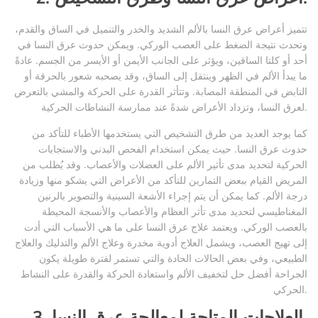
تتميز أعراض عرق النسا بالألم الشديد والخدر والتنميل في الساق والقدم،
وتحدث نتيجة الضغط على العصب الوركي. ويمكن حدوث عرق النسا في
أحد أو كلتا الساقين، ويؤثر على الجانب الأيمن أو الأيسر من الجسم. عادةً
ما يبدأ الألم في الظهر وينتقل إلى الساق، وقد يصحبه شعور بالحرقة أو
النابض في المنطقة المصابة. وتتأثر القدرة على الحركة والمشي بالتعرض
لعرق النسا، وتزداد الأعراض شدةً عند ممارسة النشاطات الحركية.
كما يوجد العديد من طرق التشخيص التي يستخدمها الأطباء للتأكد من
حدوث عرق النسا. حيث يمكن استخدام الفحص البدني والاستجابات
الحركية لتحديد مدى تأثير الألم على العضلات والأعصاب. وقد يُطلب من
المريض القيام ببعض التمارين للتأكد من الأعراض التي يشكو منها وزيادة
درجة الألم. كما يمكن أن يتم إجراء الأشعة السينية والتصوير بالرنين
المغناطيسي لتحديد مدى تأثر العظام والأعصاب والأنسجة المحيطة
بالعصب الوركي. ويعتمد علاج عرق النسا على ما هي الأسباب التي أدت
إلى تهيج العصب، ويشمل العلاج أدوية مخدرة وعلاج الألم والتدليك والعلاج
الطبيعي، وفي بعض الحالات الحادة والتي تستمر لفترة طويلة يكون
الجراحة أفضل حل لتخفيف الألم واستعادة الحركة والقدرة على النشاط
الحركي.
3. العلاجات المتاحة لمعالجة عرق النسا.