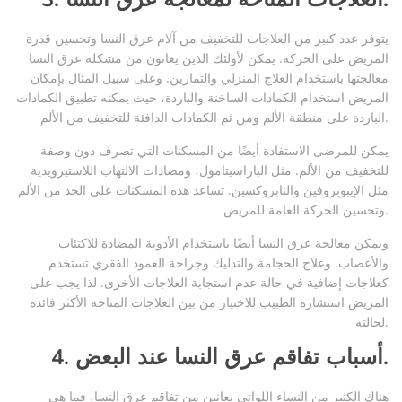
يتوفر عدد كبير من العلاجات للتخفيف من آلام عرق النسا وتحسين قدرة
المريض على الحركة. يمكن لأولئك الذين يعانون من مشكلة عرق النسا
معالجتها باستخدام العلاج المنزلي والتمارين. وعلى سبيل المثال بإمكان
المريض استخدام الكمادات الساخنة والباردة، حيث يمكنه تطبيق الكمادات
الباردة على منطقة الألم ومن ثم الكمادات الدافئة للتخفيف من الألم.
يمكن للمرضى الاستفادة أيضًا من المسكنات التي تصرف دون وصفة
للتخفيف من الألم. مثل الباراسيتامول، ومضادات الالتهاب اللاستيرويدية
مثل الإيبوبروفين والنابروكسين. تساعد هذه المسكنات على الحد من الألم
وتحسين الحركة العامة للمريض.
ويمكن معالجة عرق النسا أيضًا باستخدام الأدوية المضادة للاكتئاب
والأعصاب. وعلاج الحجامة والتدليك وجراحة العمود الفقري تستخدم
كعلاجات إضافية في حالة عدم استجابة العلاجات الأخرى. لذا يجب على
المريض استشارة الطبيب للاختيار من بين العلاجات المتاحة الأكثر فائدة
لحالته.
4. أسباب تفاقم عرق النسا عند البعض.
هناك الكثير من النساء اللواتي يعانين من تفاقم عرق النسا، فما هي