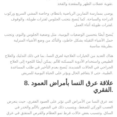
تقوية عضلات الظهر والمقعدة والفخذ.
يوصى بممارسة التمارين الرياضية بانتظام، وخاصة المشي السريع وركوب
الدراجة والسباحة. كما يُنصح بتجنب الجلوس لفترات طويلة، والوقوف
لفترات طويلة أثناء العمل.
يُنصح أيضًا بتحسين الوضعيات اليومية، مثل وضعية الجلوس والنوم، وتجنب
حمل الأشياء الثقيلة بشكل خاطئ، والتأكد من وضع الأشياء المنزلية
بطريقة مناسبة.
هناك العديد من الخيارات العلاجية لعرق النسا، بما في ذلك التدليك والعلاج
الطبيعي واستخدام الأدوية المسكنة للألم. يمكن أيضًا اللجوء إلى العلاج
الجراحي في الحالات الشديدة. يُنصح بعدم التأخير في طلب المساعدة
الطبية، حتى لا يتفاقم الحال ويؤثر على الحياة اليومية للمريض.
8. علاقة عرق النسا بأمراض العمود
الفقري.
تعد عرق النسا من الأمراض التي تؤثر على العمود الفقري، حيث يتعرض
العصب الوركي للضغط، ويتسبب ذلك في الشعور بالألم والخدر في
الساق. وتتسبب بعض حالات فرط نمو العظام والقرص المنفتق في عرق