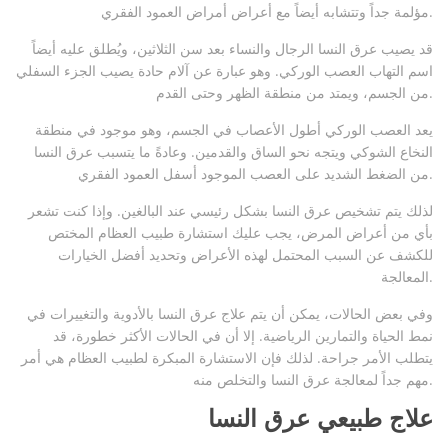
مؤلمة جداً وتتشابه أيضاً مع أعراض أمراض العمود الفقري.
قد يصيب عرق النسا الرجال والنساء بعد سن الثلاثين، ويُطلق عليه أيضاً
اسم التهاب العصب الوركي. وهو عبارة عن آلام حادة يصيب الجزء السفلي
من الجسم، ويمتد من منطقة الظهر وحتى القدم.
يعد العصب الوركي أطول الأعصاب في الجسم، وهو موجود في منطقة
النخاع الشوكي ويتجه نحو الساق والقدمين. وعادةً ما يتسبب عرق النسا
من الضغط الشديد على العصب الموجود أسفل العمود الفقري.
لذلك يتم تشخيص عرق النسا بشكل رئيسي عند البالغين. وإذا كنت تشعر
بأي من أعراض المرض، يجب عليك استشارة طبيب العظام المختص
للكشف عن السبب المحتمل لهذه الأعراض وتحديد أفضل الخيارات
المعالجة.
وفي بعض الحالات، يمكن أن يتم علاج عرق النسا بالأدوية والتغييرات في
نمط الحياة والتمارين الرياضية. إلا أن في الحالات الأكثر خطورة، قد
يتطلب الأمر جراحة. لذلك فإن الاستشارة المبكرة لطبيب العظام هي أمر
مهم جداً لمعالجة عرق النسا والتخلص منه.
علاج طبيعي عرق النسا