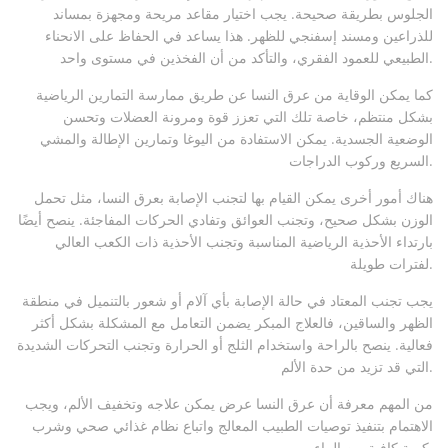
الجلوس بطريقة صحيحة. يجب اختيار مقاعد مريحة ومجهزة بمساند
للذراعين ومسند إسفنجي للظهر. هذا يساعد في الحفاظ على الانحناء
الطبيعي للعمود الفقري، والتأكد من أن الفخذين في مستوى واحد.
كما يمكن الوقاية من عرق النسا عن طريق ممارسة التمارين الرياضية
بشكل منتظم، خاصة تلك التي تعزز قوة ومرونة العضلات وتحسن
الوضعية الجسدية. يمكن الاستفادة من اليوغا وتمارين الإطالة والمشي
السريع وركوب الدراجات.
هناك أمور أخرى يمكن القيام بها لتجنب الإصابة بعرق النسا، مثل تحمل
الوزن بشكل صحيح، وتجنب العوائق وتفادي الحركات المفاجئة. ينصح أيضًا
بارتداء الأحذية الرياضية المناسبة وتجنب الأحذية ذات الكعب العالي
لفترات طويلة.
يجب تجنب المعتاد في حالة الإصابة بأي آلام أو شعور بالتنميل في منطقة
الظهر والساقين، فالعلاج المبكر يضمن التعامل مع المشكلة بشكل أكثر
فعالية. ينصح بالراحة واستخدام الثلج أو الحرارة وتجنب التحركات الشديدة
التي قد تزيد من حدة الألم.
من المهم معرفة أن عرق النسا عرض يمكن علاجه وتخفيف الألم، ويجب
الاهتمام بتنفيذ توصيات الطبيب المعالج واتباع نظام غذائي صحي وشرب
كمية كافية من الماء.