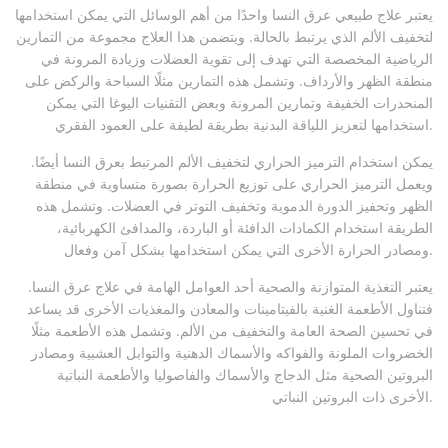
يعتبر علاج طبيعي عرق النسا واحدًا من أهم الوسائل التي يمكن استخدامها
لتخفيف الألم الذي يرتبط بالحالة. ويتضمن هذا العلاج مجموعة من التمارين
الرياضية المخصصة التي تهدف إلى تقوية العضلات وزيادة المرونة في
منطقة الظهر والأرداف. وتشمل هذه التمارين مثلًا السباحة والركض على
المنحدرات الخفيفة وتمارين المرونة وبعض التقنيات اليوغا التي يمكن
استخدامها لتعزيز اللياقة البدنية بطريقة لطيفة على العمود الفقري.
يمكن استخدام الترميز الحراري لتخفيف الألم المرتبط بعرق النسا أيضًا.
ويعمل الترميز الحراري على توزيع الحرارة بصورة متساوية في منطقة
الظهر وتحفيز الدورة الدموية وتخفيف التوتر في العضلات. وتشمل هذه
الطريقة استخدام الكمادات الدافئة أو الباردة، والمدافئ الكهربائية،
ومصادر الحرارة الأخرى التي يمكن استخدامها بشكل آمن وفعال.
يعتبر التغذية المتوازنة والصحية أحد العوامل الهامة في علاج عرق النسا.
فتناول الأطعمة الغنية بالفيتامينات والمعادن والمغذيات الأخرى قد يساعد
في تحسين الصحة العامة والتخفيف من الألم. وتشمل هذه الأطعمة مثلًا
الخضروات الملونة والفواكه والأسماك الدهنية والتوابل العشبية ومصادر
البروتين الصحية مثل الدجاج والأسماك والفاصوليا والأطعمة النباتية
الأخرى ذات البروتين النباتي.