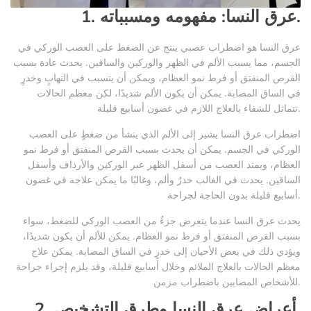
1. عرق النسا: مفهومه ومسبباته.
عرق النسا هو اضطراب عصبي ينتج عن الضغط على العصب الوركي في
الجسم، مما يسبب الألم في الظهر والوركين والساقين. يحدث عادة بسبب
القرص المنفتق أو فرط نمو العظام، ويمكن أن يتسبب في التهابٍ وخدرٍ
في الساق المصابة. يمكن أن يكون الألم شديدًا، لكن معظم الحالات
تتماثل للشفاء بالعلاج اللازم في غضون أسابيع قليلة.
اضطراب عرق النسا يشير إلى الألم الذي ينشأ من ضغطٍ على العصب
الوركي في الجسم. يمكن أن يحدث بسبب القرص المنفتق أو فرط نمو
العظام، ويمتد العصب من أسفل الظهر عبر الوركين والأرداف وأسفل
الساقين. يحدث في الغالب خدرٌ وألم، وغالبًا ما يمكن علاجه في غضون
أسابيع قليلة بدون الحاجة لجراحة.
يحدث عرق النسا عندما يتعرض جزءٌ من العصب الوركي للضغط، سواء
بسبب القرص المنفتق أو فرط نمو العظام. يمكن للألم أن يكون شديدًا،
ويؤدي ذلك في بعض الأحيان إلى خدرٍ في الساق المصابة. يمكن علاج
معظم الحالات بالعلاج الملائم وخلال أسابيع قليلة، وقد يلزم إجراء جراحة
للأشخاص المصابين باضطراب مزمن.
2. أعراض عرق النسا وطرق التشخيص.