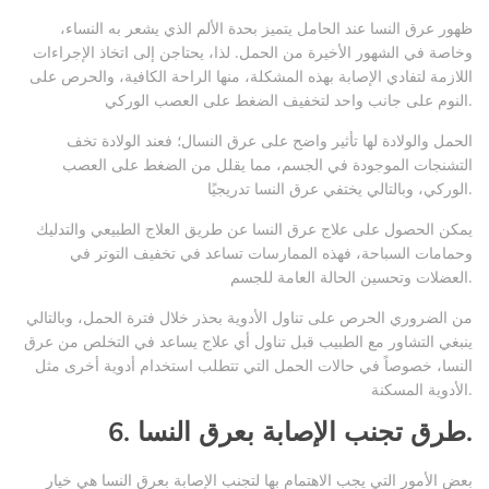
ظهور عرق النسا عند الحامل يتميز بحدة الألم الذي يشعر به النساء،
وخاصة في الشهور الأخيرة من الحمل. لذا، يحتاجن إلى اتخاذ الإجراءات
اللازمة لتفادي الإصابة بهذه المشكلة، منها الراحة الكافية، والحرص على
النوم على جانب واحد لتخفيف الضغط على العصب الوركي.
الحمل والولادة لها تأثير واضح على عرق النسال؛ فعند الولادة تخف
التشنجات الموجودة في الجسم، مما يقلل من الضغط على العصب
الوركي، وبالتالي يختفي عرق النسا تدريجيًا.
يمكن الحصول على علاج عرق النسا عن طريق العلاج الطبيعي والتدليك
وحمامات السباحة، فهذه الممارسات تساعد في تخفيف التوتر في
العضلات وتحسين الحالة العامة للجسم.
من الضروري الحرص على تناول الأدوية بحذر خلال فترة الحمل، وبالتالي
ينبغي التشاور مع الطبيب قبل تناول أي علاج يساعد في التخلص من عرق
النسا، خصوصاً في حالات الحمل التي تتطلب استخدام أدوية أخرى مثل
الأدوية المسكنة.
6. طرق تجنب الإصابة بعرق النسا.
بعض الأمور التي يجب الاهتمام بها لتجنب الإصابة بعرق النسا هي خيار