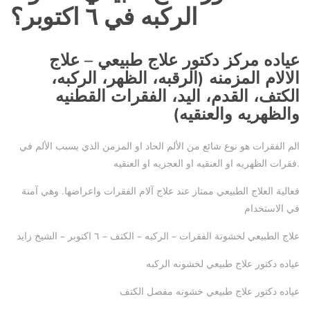
الركبه في ٦ اكتوبر؟
عياده مركز دكتور علاج طبيعي – علاج
الالام المزمنه (الرقبه، الظهر، الركبه،
الكتف، القدم، اليد، الفقرات القطنيه
والظهريه والعنقيه)
الم الفقرات هو نوع شائع من الألم الحاد او المزمن الذي يسبب الألم في
فقرات الظهريه او العنقيه او العجزيه او العنقيه.
فعالية العلاج الطبيعي ممتاز عند علاج آلام الفقرات واعراضها. وهي آمنة
في الاستخدام
علاج الطبيعي لخشونة الفقرات – الركبه – الكتف – ٦ اكتوبر – الشيخ زايد
عياده دكتور علاج طبيعي لخشونه الركبه
عياده دكتور علاج طبيعي خشونه مفصل الكتف