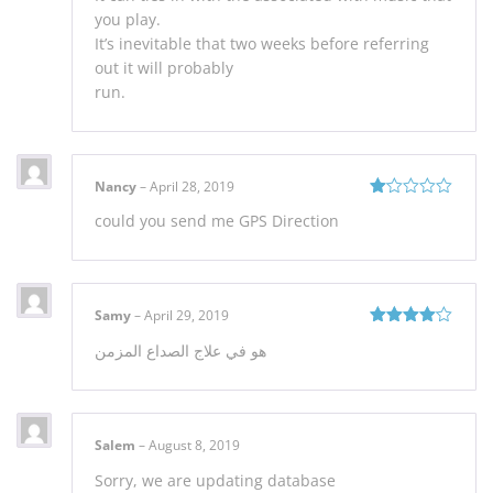
you play.
It’s inevitable that two weeks before referring
out it will probably
run.
Nancy
–
April 28, 2019
Rated
could you send me GPS Direction
1
out
of
5
Samy
–
April 29, 2019
Rated
4
هو في علاج الصداع المزمن
out of 5
Salem
–
August 8, 2019
Sorry, we are updating database