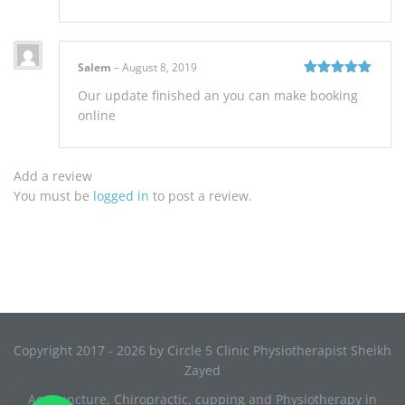
Salem
–
August 8, 2019
Rated
5
out
Our update finished an you can make booking
of 5
online
Add a review
You must be
logged in
to post a review.
Copyright 2017 - 2026 by Circle 5 Clinic Physiotherapist Sheikh
Zayed
Acupuncture, Chiropractic, cupping and Physiotherapy in