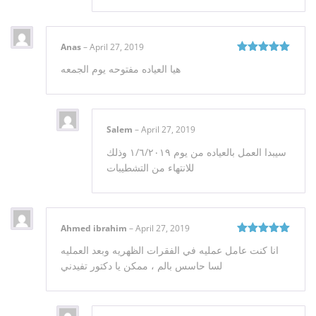
Anas
–
April 27, 2019
Rated
5
out
هيا العياده مفتوحه يوم الجمعه
of 5
Salem
–
April 27, 2019
سيبدا العمل بالعياده من يوم ١/٦/٢٠١٩ وذلك
للانتهاء من التشطيبات
Ahmed ibrahim
–
April 27, 2019
Rated
5
out
انا كنت عامل عمليه في الفقرات الظهريه وبعد العمليه
of 5
لسا حاسس بالم ، ممكن يا دكتور تفيدني