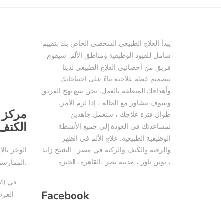
يبدأ العلاج الطبيعي الشخصي الخاص بك بتقييم
شامل للقيود الوظيفية ومناطق الألم. سيقوم
فريق من أخصائيي العلاج الطبيعي لدينا
بتصميم خطة علاجية بناءً على احتياجاتك
وأهدافك المتعلقة بالعمل. نحن نتبع نهج الفريق
وسوف نتشاور مع الحالة ، إذا لزم الأمر.
مركز ع
طوال فترة علاجك ، سنعمل جاهدين
الكتف،
لمساعدتك في العودة إلى جميع الأنشطة
الوظيفية الطبيعية. علاج الألم في الظهر
والرقبة والكتف والركبة في مصر ، الشيخ زايد
الوخز بال
، توين تاور ، مدينه نصر ،القاهره، الجيزه
الممارسون المدربون نقاطًا محددة على الجسم عن طريق إدخال إبر رفيعة في الجلد.
Facebook
الغرب