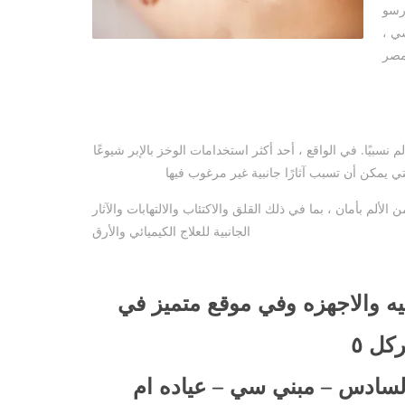
رسو
شي ،
مصر
 نسبيًا. في الواقع ، أحد أكثر استخدامات الوخز بالإبر شيوعًا
لألم بأمان ، بما في ذلك القلق والاكتئاب والالتهابات والآثار
الجانبية للعلاج الكيميائي والأرق
نيه والاجهزه وفي موقع متميز في
كل ٥
 السادس – مبني سي – عياده ام