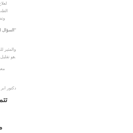
لعلا
الطب 
وتش
السؤال الأول الذي يسألني معظم الناس هو: “هل يضر الوخز بالإبر؟”
والمثير لل
هو تقليل الألم المزمن في جميع أنحاء الجسم بطريقة طبيعية ، دون الحاجة إلى الأدوية التي يمكن أن تسبب آثارًا جانبية غير مرغوب فيها.
معظ
دكتور ابر
تتم
م