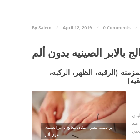
By Salem
April 12, 2019
0 Comments
ج بالابر الصينيه بدون ألم
زمنه (الرقبه، الظهر، الركبه،
قيه)
) في
منذ
ابر صينيه مصر – مكان بيعالج بالابر الصينيه
بدون ألم